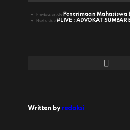
Penerimaan Mahasiswa Ba
See
Previous article
more
#LIVE : ADVOKAT SUMBAR B
Next article
Written by
redaksi