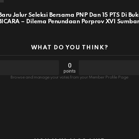
ru Jalur Seleksi Bersama PNP Dan 15 PTS Di Bu
ICARA – Dilema Penundaan Porprov XVI Sumba
WHAT DO YOU THINK?
0
points
Browse and manage your votes from your Member Profile Page