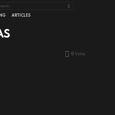
earch
or:
NG
ARTICLES
AS
0
Votes