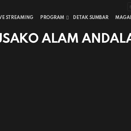
S
f
IVE STREAMING
PROGRAM
DETAK SUMBAR
MAGA
 PUSAKO ALAM ANDAL