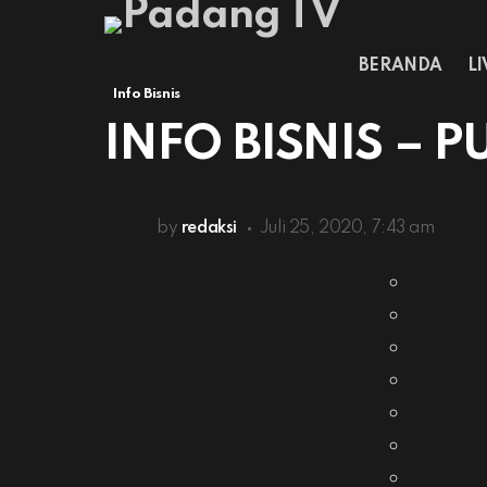
BERANDA
L
Info Bisnis
INFO BISNIS –
by
redaksi
Juli 25, 2020, 7:43 am