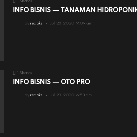
1
Shares
INFO BISNIS — TANAMAN HIDROPONI
by
redaksi
Juli 28, 2020, 9:09 am
1
Shares
INFO BISNIS — OTO PRO
by
redaksi
Juli 23, 2020, 6:53 am